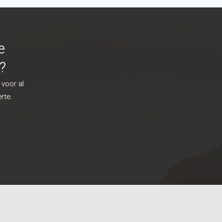
e
?
 voor al
rte.