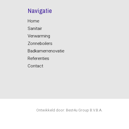
Navigatie
Home
Sanitair
Verwarming
Zonneboilers
Badkamerrenovatie
Referenties
Contact
Ontwikkeld door: Best4u Group B.V.B.A.