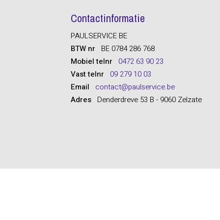
Contactinformatie
PAULSERVICE BE
BTW nr
BE 0784 286 768
Mobiel telnr
0472 63 90 23
Vast telnr
09 279 10 03
Email
contact@paulservice.be
Adres
Denderdreve 53 B - 9060 Zelzate