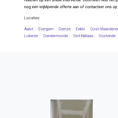
rekenen op een snelle interventie. Doorheen heel het 
nog een vrijblijvende offerte aan of contacteer ons 
Locaties:
Aalst
Evergem
Deinze
Eeklo
Oost-Vlaandere
Lokeren
Dendermonde
Sint-Niklaas
Oostende