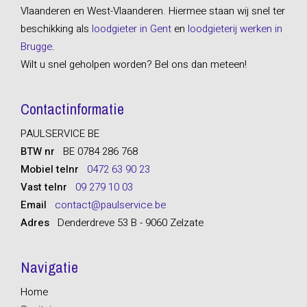
Vlaanderen en West-Vlaanderen. Hiermee staan wij snel ter
beschikking als
loodgieter in Gent
en
loodgieterij werken in
Brugge
.
Wilt u snel geholpen worden? Bel ons dan meteen!
Contactinformatie
PAULSERVICE BE
BTW nr
BE 0784 286 768
Mobiel telnr
0472 63 90 23
Vast telnr
09 279 10 03
Email
contact@paulservice.be
Adres
Denderdreve 53 B - 9060 Zelzate
Navigatie
Home